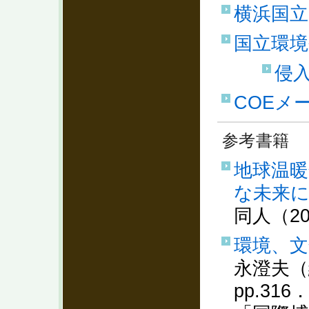
横浜国立
国立環境
侵
COEメ
参考書籍
地球温暖
な未来
同人（2
環境、文
永澄夫（
pp.3