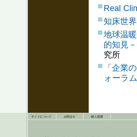
Real Cli
知床世界
地球温暖
的知見－
究所
「企業の
ォーラ