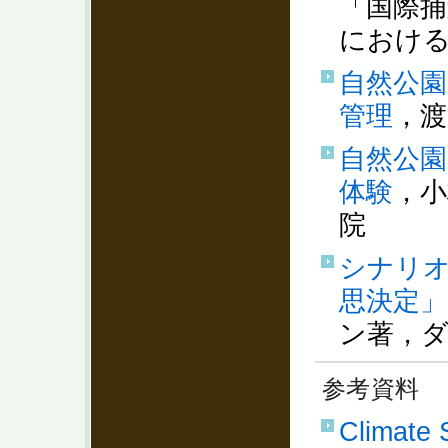
「国際捕
における
自然公園
管理
，渡
自然公園
体験
，小
院
シナリ
思決定」
ン著，
参考資料
Climate 